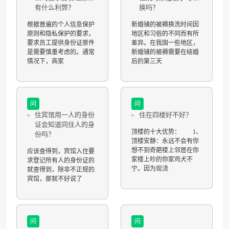
有什么利弊？
换吗？
根据普遍的个人信息保护
新婚铺的被褥换洗时间因
原则和隐私保护的要求，
地区和习俗的不同而有所
要求员工提供身份证原件
差异。在我国一些地区，
是需要慎重考虑的。通常
新婚铺的被褥需要在结婚
情况下，商家
后的第三天
问
问
住宾馆用一人的身份
住在四楼好不好？
证会知道同住人的身
顶楼的十大优势： 1、
份吗？
顶楼安静：永远不会有你
想不到奇葩楼上邻居在你
应该查得到，宾馆入住要
家楼上吵的你家鸡犬不
求登记所有人的身份证的
宁。因为现浇
就查得到，除非不正规的
宾馆，那就不好说了
问
问