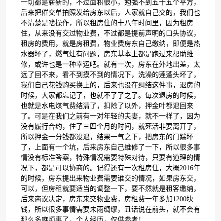
一切都是崭新的，不过面积很小，勉强不到五十五个平方，
后来把催交单拍照发给房东以后，人家就自己交的，我们也
不清楚是啥操作，所以租房住的十八年时间里，因为租房
住，从来没有交过物业费，不过都是提前声明的口头协议，
租房的费用，就是房租费，物业费房东自己缴纳，即便是热
水器坏了，燃气灶有问题，房东基本上都是跑过来帮助维
修，或许也是一种幸运吧。就有一次，房东在外地出差，太
远了回不来，看不到摸不到的情况下，洗澡的莲蓬头坏了，
我们自己花钱购买换上的，后来也没在纠结这件事，退房的
时候，大家都忘记了，也就不了了之了。每次退房的时候，
也就是水电煤气费结清了，扣除了以外，押金叶都退回来
了。可是在我们之前有一对年轻的夫妻，就不一样了，因为
没有履行合约，住了三四个月的时间，就死活非要离开了，
所以押金一分钱都没退，结果一气之下，把房东的门踹坏
了，上面有一个坑，后来房东自己维修了一下，所以很多事
情没有标准答案，特殊情况需要特殊对待，只要有道理的情
况下，都是可以协商的。记得还有一次租房住，大概2016年
的时候，房东提出来物业费需要谁交的情况，如果房东交，
可以，但房租就要适当的调整一下，要不然就是租客缴纳，
后来商议决定，房东来交物业费，房租费一年多加1200块
钱，所以很多事情需要未雨绸缪，丑话说在前头，就不会有
那么多麻烦事了，个人经历，仅供参考！