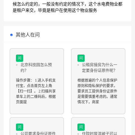
候怎么约定的，一般没有约定的情况下，这个水电费物业都
是租户来交，毕竟是租户在使用这个物业服务
其他人在问
问
问
北京科技园怎么预
公租房接房为什么一
约？
定要身份证原件呢？
操作步骤： 1.进入手机支
根据普遍的个人信息保护
付宝，点击首页左上角
原则和隐私保护的要求，
【扫一扫】。 2.扫描共享
要求员工提供身份证原件
单车上的二维码后，根据
是需要慎重考虑的。通常
页面提
情况下，商家
问
问
公司要求身份证原件
住院时尿湿被子可以