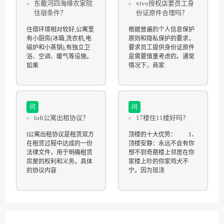
东戴河四海缘农家院
vivo授权店要员工身
住宿条件？
份证原件合理吗？
住宿环境相对较好,公寓里
根据普遍的个人信息保护
有小厨房(冰箱,洗衣机,电
原则和隐私保护的要求，
磁炉和小蒸锅),有独立卫
要求员工提供身份证原件
浴、空调、暖气等设施。
是需要慎重考虑的。通常
如果
情况下，商家
问
问
loft公寓出租协议？
17楼住11楼好吗？
l公寓出租协议是租赁双方
顶楼的十大优势： 1、
在租赁过程中达成的一份
顶楼安静：永远不会有你
法律文件，用于明确租赁
想不到奇葩楼上邻居在你
房屋的权利和义务。具体
家楼上吵的你家鸡犬不
的协议内容
宁。因为现浇