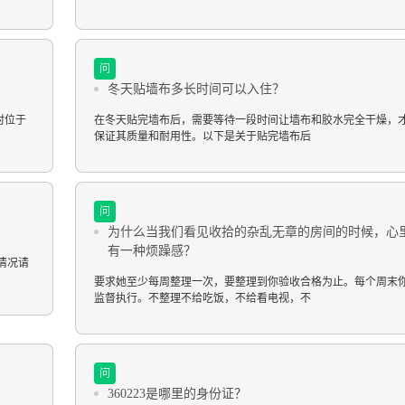
问
冬天贴墙布多长时间可以入住？
村位于
在冬天贴完墙布后，需要等待一段时间让墙布和胶水完全干燥，
保证其质量和耐用性。以下是关于贴完墙布后
问
为什么当我们看见收拾的杂乱无章的房间的时候，心
有一种烦躁感？
情况请
要求她至少每周整理一次，要整理到你验收合格为止。每个周末
监督执行。不整理不给吃饭，不给看电视，不
问
360223是哪里的身份证？