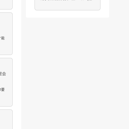
才能
里会
你要