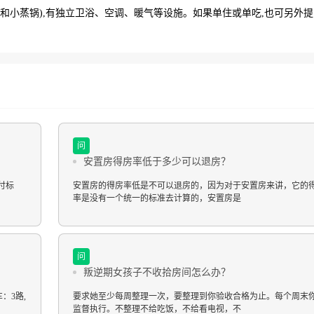
炉和小蒸锅),有独立卫浴、空调、暖气等设施。如果单住或单吃,也可另外
问
安置房得房率低于多少可以退房？
付标
安置房的得房率低是不可以退房的，因为对于安置房来讲，它的
率是没有一个统一的标准去计算的，安置房是
问
叛逆期女孩子不收拾房间怎么办？
：3路,
要求她至少每周整理一次，要整理到你验收合格为止。每个周末
监督执行。不整理不给吃饭，不给看电视，不