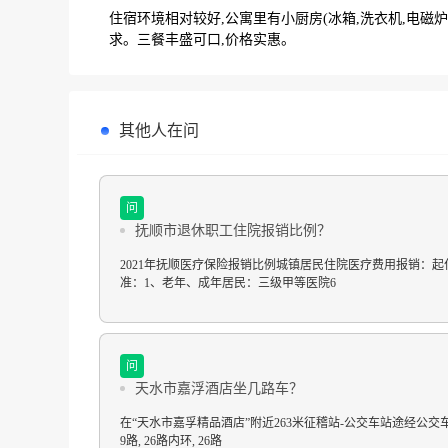
住宿环境相对较好,公寓里有小厨房(冰箱,洗衣机,电磁
求。三餐丰盛可口,价格实惠。
其他人在问
问
抚顺市退休职工住院报销比例？
2021年抚顺医疗保险报销比例城镇居民住院医疗费用报销：起
准：1、老年、成年居民：三级甲等医院6
问
天水市嘉浮酒店坐几路车？
在“天水市嘉孚精品酒店”附近263米征稽站-公交车站途经公交车
9路, 26路内环, 26路