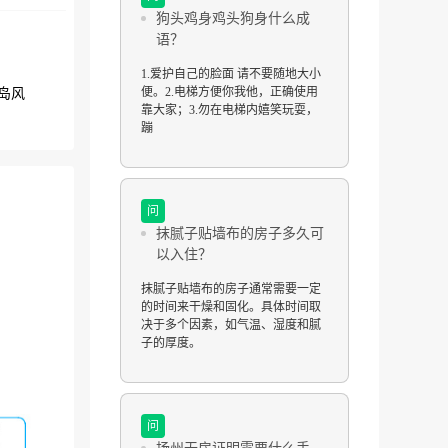
狗头鸡身鸡头狗身什么成
语？
1.爱护自己的脸面 请不要随地大小
便。2.电梯方便你我他，正确使用
岛风
靠大家；3.勿在电梯内嬉笑玩耍，
蹦
问
抹腻子贴墙布的房子多久可
以入住？
抹腻子贴墙布的房子通常需要一定
的时间来干燥和固化。具体时间取
决于多个因素，如气温、湿度和腻
子的厚度。
问