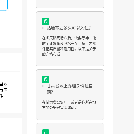
问
贴墙布后多久可以入住？
在冬天贴完墙布后，需要等待一段
时间让墙布和胶水完全干燥，才能
保证其质量和耐用性。以下是关于
贴完墙布后
问
当地
甘肃省网上办理身份证官
市区
网？
住
在甘肃省公安厅，或者是你所在地
方的公安局官网都可以
问