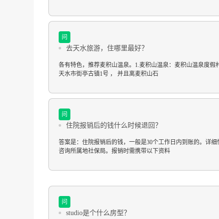
问
去天水旅游，住哪里最好？
各有特色，推荐麦积山温泉。1.麦积山温泉：麦积山温泉度假
天水市街亭古镇1号 ， 并且离麦积山石
问
住院报销后的钱什么时候退回？
答案是：住院报销后的钱，一般是30个工作日内到账的。详细
咨询所属地社保局。报销时需携带以下资料
问
studio是个什么房型？