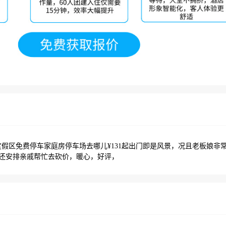
坝度假区免费停车家庭房停车场去哪儿¥131起出门即是风景，况且老板娘非
还安排亲戚帮忙去砍价，暖心，好评，