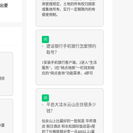
用管理规定，土地的所有权归国家
提出要
或集体所有，实行一定期限内的有
偿使用制。
问
建设银行手机银行怎麼预约
取号？
1安装手机银行客户端，2进入“生活
服务”，3在“网点地图”一栏找到相
应的“网点查询”功能菜单，4即可
得房
问
平邑大洼水云山庄住宿多少
钱？
仙女山上比最好的一批就是 华邦酒
你要
店 假日酒店 和长松国际饭店是4星
的了价格就相对贵一点400以上(最