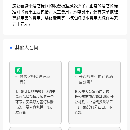
这要看这个酒店标间的收费标准是多少了，正常的酒店的标
准间的费用主要包括，人工费用，水电费用，还有床单拖鞋
等必用品的费用，装修费用等，标准间成本费用大概在每天
五十元左右
其他人在问
问
问
预售房购买详细流
长沙哪里有便宜的酒
程？
店公寓？
1、签订认购书签订认购书
长沙美天公寓酒店，位于
是商品房销售程序的一个
长沙市市中心繁华地段:长
环节，买卖双方签订认购
沙地铁1、2号线换乘站五
书的主要内容包括：(1)开
一广场站的 1号出口。不
发商名
管您