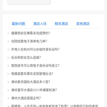
最新问题
酒店入住
相关酒店
其他酒店
健康西安在哪看未完成预约？
住院结算电子清单有几种？
外地人在杭州可以办临时身份证吗？
后台和前台怎么连接？
医院挂号可以用电子身份证吗浙江？
铁路旅客车票实名制管理办法？
潍坊紫京国际大酒店多少层？
潍坊富华大酒店2023年婚宴标准？
潍坊大酒店是国企吗？
新楼盘，入住不到一年就有老鼠进了卧室！以前租的万科的老房