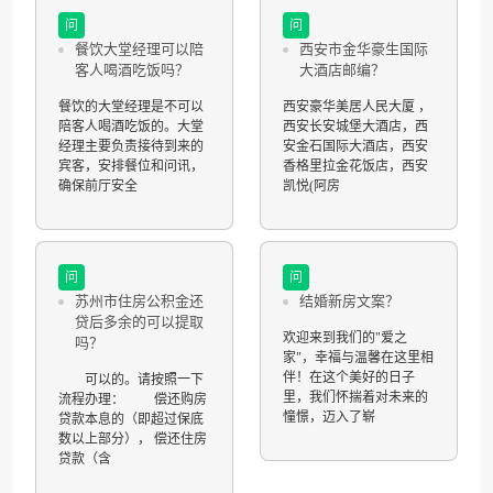
问
问
餐饮大堂经理可以陪
西安市金华豪生国际
客人喝酒吃饭吗？
大酒店邮编？
餐饮的大堂经理是不可以
西安豪华美居人民大厦 ，
陪客人喝酒吃饭的。大堂
西安长安城堡大酒店，西
经理主要负责接待到来的
安金石国际大酒店，西安
宾客，安排餐位和问讯，
香格里拉金花饭店，西安
确保前厅安全
凯悦(阿房
问
问
苏州市住房公积金还
结婚新房文案？
贷后多余的可以提取
欢迎来到我们的"爱之
吗？
家"，幸福与温馨在这里相
伴！在这个美好的日子
可以的。请按照一下
里，我们怀揣着对未来的
流程办理： 偿还购房
憧憬，迈入了崭
贷款本息的（即超过保底
数以上部分）， 偿还住房
贷款（含