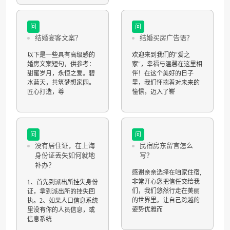
问
问
结婚宴客文案？
结婚买房广告语？
以下是一些具有高级感的
欢迎来到我们的"爱之
婚房文案短句，供参考：
家"，幸福与温馨在这里相
甜蜜岁月，永恒之爱。碧
伴！在这个美好的日子
水蓝天，共筑梦想家园。
里，我们怀揣着对未来的
匠心打造，尊
憧憬，迈入了崭
问
问
没有居住证，在上海
民宿房东留言怎么
身份证丢失如何就地
写？
补办？
感谢亲亲选择在咱家住宿,
非常开心您把信任交给我
1、首先到派出所挂失身份
们，我们悠然行走在美丽
证，拿到派出所的挂失回
的世界里。让自己跨越的
执。2、如果人口信息系统
姿势优雅而
里没有你的人员信息，或
信息系统