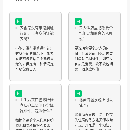
问
问
去香港没有带港澳通
去大酒店里吃饭要个
行证，只有身份证能
包间要和前台的人咋
去吗？
说？
不能，没有港澳通行证只
要说明你要多少人的包
有身份证的情况下，想去
间，什么时间用歺。你要
香港旅游的话是不能进香
问清楚包间条件，如有没
港的，但是有一种情况是
有最低消费，收不收包间
可以免费出入
费，酒水饮料能
问
问
卫生局来口腔诊所检
北黄海温泉晚上可以
查让护士复印身份证
住吗？
复印件，是做什么？
北黄海温泉晚上是可以提
供住宿的丹东北黄海非常
根据普遍的个人信息保护
好玩。丹东是一个沿江、
原则和隐私保护的要求，