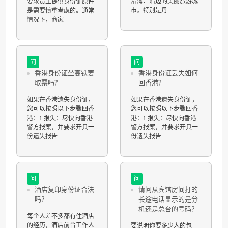
沿海、沿边的美丽旅游城
要求员工提供身份证原件
市。特别是丹
是需要慎重考虑的。通常
情况下，商家
问
问
香港身份证坐高铁要
香港身份证丢失如何
取票吗？
回香港？
如果在香港遗失身份证，
如果在香港遗失身份证，
您可以按照以下步骤回香
您可以按照以下步骤回香
港：1.报失：尽快向香港
港：1.报失：尽快向香港
警方报案，并要求开具一
警方报案，并要求开具一
份遗失报告
份遗失报告
问
问
酒店复印身份证合法
请问从宾馆房间打的
吗？
长途电话显示的是分
机还是总台的号码？
每个人差不多都有住酒店
的经历，酒店前台工作人
要说明你要多少人的包