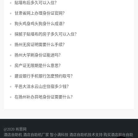
贴墙布后多久可以入住？
甘肃省网上办理身份证官网？
狗头鸡身鸡头狗身什么成语？
抹腻子贴墙布的房子多久可以入住？
扬州无房证明需要什么手续？
扬州大学刷身份证能进吗？
房产证无限期是什么意思？
建设银行手机银行怎麼预约取号？
平邑大洼水云山庄住宿多少钱？
在扬州补办异地身份证需要什么？
@2020 肖恩网
酒店自助机
酒店自助机厂家
智小满科技
酒店自助机技术支持
购买酒店前台自助