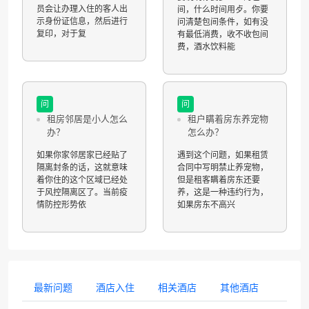
员会让办理入住的客人出
间，什么时间用歺。你要
示身份证信息，然后进行
问清楚包间条件，如有没
复印，对于复
有最低消费，收不收包间
费，酒水饮料能
问
问
租房邻居是小人怎么
租户瞒着房东养宠物
办？
怎么办？
如果你家邻居家已经贴了
遇到这个问题，如果租赁
隔离封条的话，这就意味
合同中写明禁止养宠物，
着你住的这个区域已经处
但是租客瞒着房东还要
于风控隔离区了。当前疫
养，这是一种违约行为，
情防控形势依
如果房东不高兴
最新问题
酒店入住
相关酒店
其他酒店