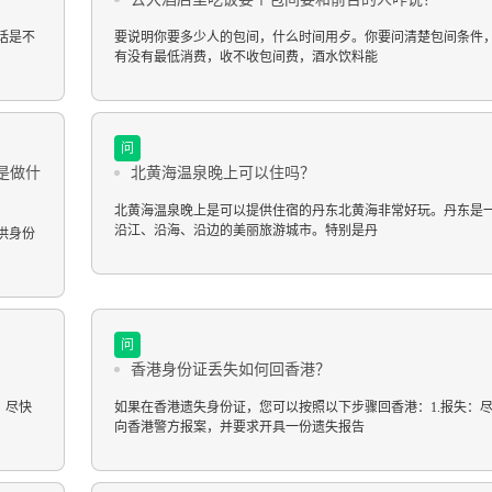
话是不
要说明你要多少人的包间，什么时间用歺。你要问清楚包间条件
有没有最低消费，收不收包间费，酒水饮料能
问
是做什
北黄海温泉晚上可以住吗？
北黄海温泉晚上是可以提供住宿的丹东北黄海非常好玩。丹东是
沿江、沿海、沿边的美丽旅游城市。特别是丹
供身份
问
香港身份证丢失如何回香港？
：尽快
如果在香港遗失身份证，您可以按照以下步骤回香港：1.报失：
向香港警方报案，并要求开具一份遗失报告