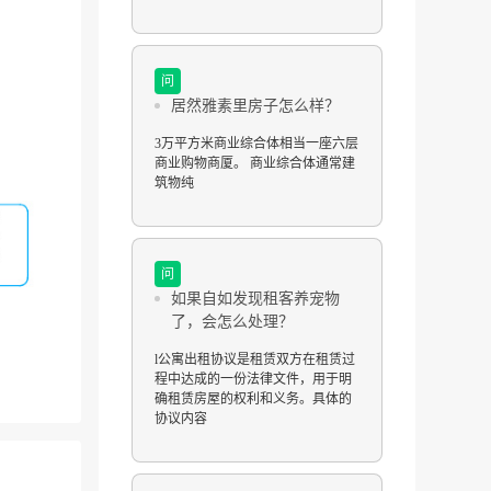
问
居然雅素里房子怎么样？
3万平方米商业综合体相当一座六层
商业购物商厦。 商业综合体通常建
筑物纯
问
如果自如发现租客养宠物
了，会怎么处理？
l公寓出租协议是租赁双方在租赁过
程中达成的一份法律文件，用于明
确租赁房屋的权利和义务。具体的
协议内容