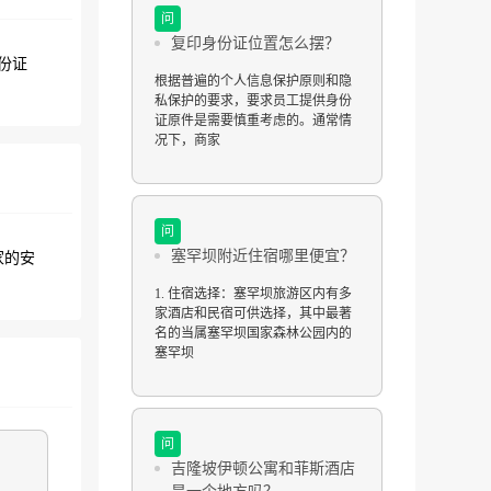
问
复印身份证位置怎么摆？
份证
根据普遍的个人信息保护原则和隐
私保护的要求，要求员工提供身份
证原件是需要慎重考虑的。通常情
况下，商家
问
塞罕坝附近住宿哪里便宜？
家的安
1. 住宿选择：塞罕坝旅游区内有多
家酒店和民宿可供选择，其中最著
名的当属塞罕坝国家森林公园内的
塞罕坝
问
吉隆坡伊顿公寓和菲斯酒店