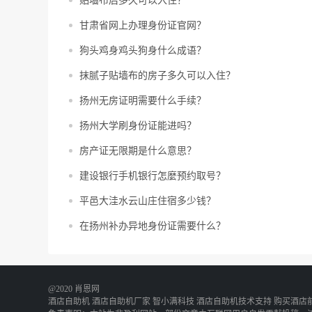
贴墙布后多久可以入住？
甘肃省网上办理身份证官网？
狗头鸡身鸡头狗身什么成语？
抹腻子贴墙布的房子多久可以入住？
扬州无房证明需要什么手续？
扬州大学刷身份证能进吗？
房产证无限期是什么意思？
建设银行手机银行怎麼预约取号？
平邑大洼水云山庄住宿多少钱？
在扬州补办异地身份证需要什么？
@2020 肖恩网
酒店自助机
酒店自助机厂家
智小满科技
酒店自助机技术支持
购买酒店