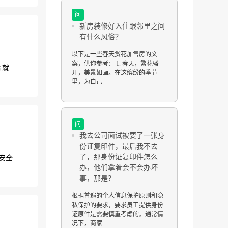
问
新房装修好入住跟邻里之间
有什么风俗？
以下是一些春天赏花加售房的文
案，供你参考： 1. 春天，繁花盛
事就
开，美景如画。在这缤纷的季节
里，为自己
问
我去公司面试被要了一张身
份证复印件，最后我不去
了，那身份证复印件怎么
安全
办，他们拿着会不会办坏
事，那是？
根据普遍的个人信息保护原则和隐
私保护的要求，要求员工提供身份
证原件是需要慎重考虑的。通常情
况下，商家