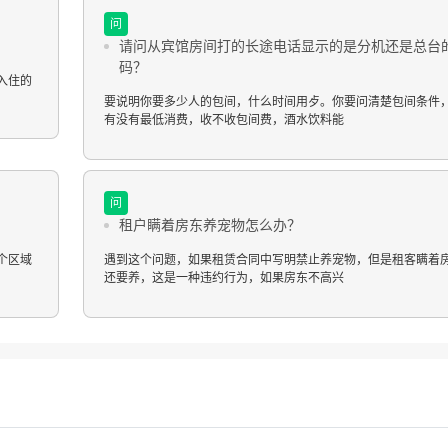
问
请问从宾馆房间打的长途电话显示的是分机还是总台
码？
入住的
要说明你要多少人的包间，什么时间用歺。你要问清楚包间条件
有没有最低消费，收不收包间费，酒水饮料能
问
租户瞒着房东养宠物怎么办？
个区域
遇到这个问题，如果租赁合同中写明禁止养宠物，但是租客瞒着
还要养，这是一种违约行为，如果房东不高兴