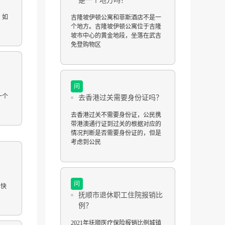
是一个地方吗？
，如
吉隆坡伊顿公寓和菲斯酒店不是一
个地方。吉隆坡伊顿公寓位于吉隆
坡市中心的黄金地段，坐落在武吉
免登购物区
问
一个
去香港过关需要身份证吗？
去香港过关不需要身份证，公民携
带港澳通行证到过关的根据对应的
情况判断是否需要身份证的，但是
考虑到公民
问
尽快
抚顺市退休职工住院报销比
例？
2021年抚顺医疗保险报销比例城镇