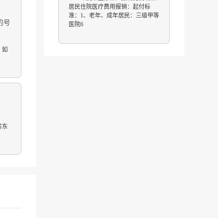
居民住院医疗费用报销：起付标
准：1、老年、成年居民：三级甲等
的号
医院6
，如
房东