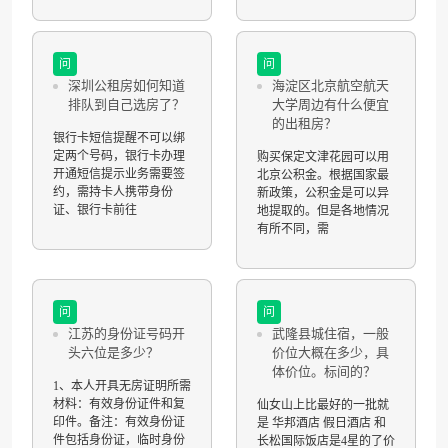
问
问
深圳公租房如何知道
海淀区北京航空航天
排队到自己选房了？
大学周边有什么便宜
的出租房？
银行卡短信提醒不可以绑
定两个号码，银行卡办理
购买保定文津花园可以用
开通短信提示业务需要签
北京公积金。根据国家最
约，需持卡人携带身份
新政策，公积金是可以异
证、银行卡前往
地提取的。但是各地情况
有所不同，需
问
问
江苏的身份证号码开
武隆县城住宿，一般
头六位是多少？
价位大概在多少，具
体价位。标间的？
1、本人开具无房证明所需
材料：有效身份证件和复
仙女山上比最好的一批就
印件。备注：有效身份证
是 华邦酒店 假日酒店 和
件包括身份证，临时身份
长松国际饭店是4星的了价