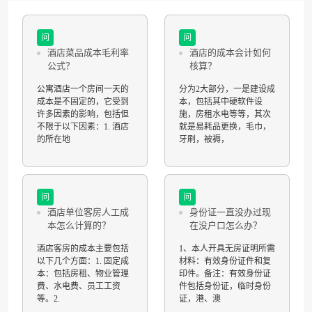
问
问
酒店菜品成本毛利率
酒店的成本会计如何
公式？
核算？
公寓酒店一个房间一天的
分为2大部分，一是建设成
成本是不固定的，它受到
本，包括其中硬软件设
许多因素的影响，包括但
施，房租水电等等，其次
不限于以下因素：1. 酒店
就是易耗品更换，毛巾，
的所在地
牙刷，被褥，
问
问
酒店单位客房人工成
身份证一直没办过现
本怎么计算的？
在没户口怎么办？
酒店客房的成本主要包括
1、本人开具无房证明所需
以下几个方面：1. 固定成
材料：有效身份证件和复
本：包括房租、物业管理
印件。备注：有效身份证
费、水电费、员工工资
件包括身份证，临时身份
等。2.
证，港、澳