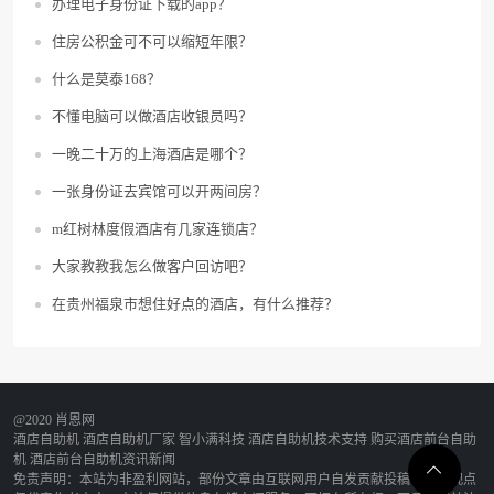
办理电子身份证下载的app？
住房公积金可不可以缩短年限？
什么是莫泰168？
不懂电脑可以做酒店收银员吗？
一晚二十万的上海酒店是哪个？
一张身份证去宾馆可以开两间房？
m红树林度假酒店有几家连锁店？
大家教教我怎么做客户回访吧？
在贵州福泉市想住好点的酒店，有什么推荐？
@2020 肖恩网
酒店自助机
酒店自助机厂家
智小满科技
酒店自助机技术支持
购买酒店前台自助
机
酒店前台自助机资讯新闻
免责声明：本站为非盈利网站，部份文章由互联网用户自发贡献投稿，该文观点