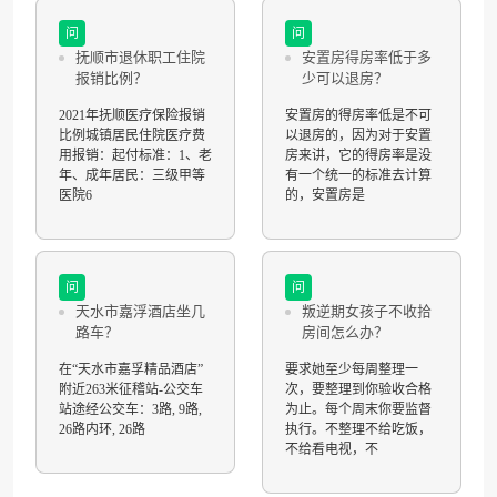
问
问
抚顺市退休职工住院
安置房得房率低于多
报销比例？
少可以退房？
2021年抚顺医疗保险报销
安置房的得房率低是不可
比例城镇居民住院医疗费
以退房的，因为对于安置
用报销：起付标准：1、老
房来讲，它的得房率是没
年、成年居民：三级甲等
有一个统一的标准去计算
医院6
的，安置房是
问
问
天水市嘉浮酒店坐几
叛逆期女孩子不收拾
路车？
房间怎么办？
在“天水市嘉孚精品酒店”
要求她至少每周整理一
附近263米征稽站-公交车
次，要整理到你验收合格
站途经公交车：3路, 9路,
为止。每个周末你要监督
26路内环, 26路
执行。不整理不给吃饭，
不给看电视，不