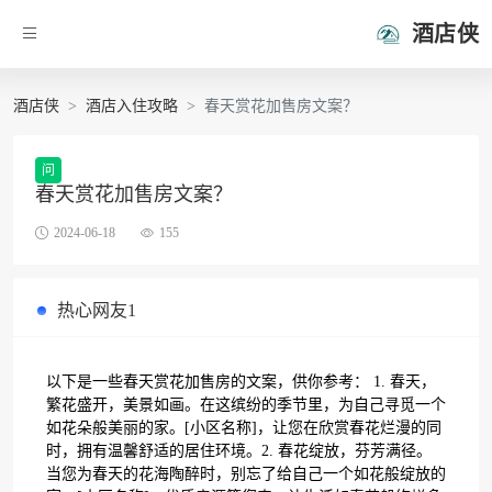
酒店侠
酒店侠
酒店入住攻略
春天赏花加售房文案？
问
春天赏花加售房文案？
2024-06-18
155
热心网友1
以下是一些春天赏花加售房的文案，供你参考： 1. 春天，
繁花盛开，美景如画。在这缤纷的季节里，为自己寻觅一个
如花朵般美丽的家。[小区名称]，让您在欣赏春花烂漫的同
时，拥有温馨舒适的居住环境。2. 春花绽放，芬芳满径。
当您为春天的花海陶醉时，别忘了给自己一个如花般绽放的