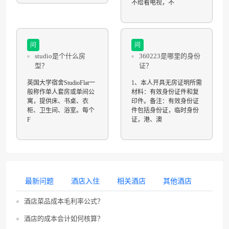
不给看电视，不
问
问
studio是个什么房
360223是哪里的身份
型？
证？
英国大学宿舍StudioFlat一
1、本人开具无房证明所需
般称作单人套房或单间公
材料：有效身份证件和复
寓，提供床、书桌、衣
印件。备注：有效身份证
柜、卫生间、浴室。每个
件包括身份证，临时身份
F
证，港、澳
最新问题
酒店入住
相关酒店
其他酒店
酒店菜品成本毛利率公式？
酒店的成本会计如何核算？