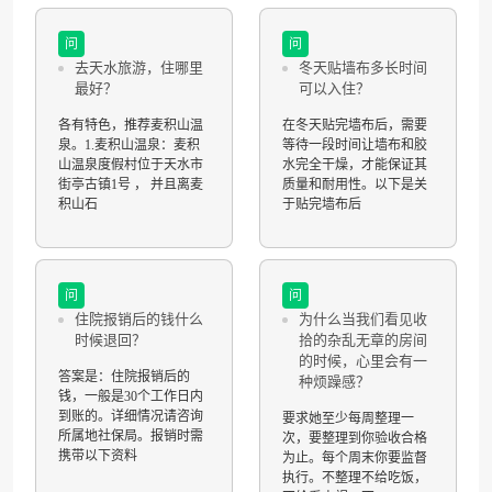
问
问
去天水旅游，住哪里
冬天贴墙布多长时间
最好？
可以入住？
各有特色，推荐麦积山温
在冬天贴完墙布后，需要
泉。1.麦积山温泉：麦积
等待一段时间让墙布和胶
山温泉度假村位于天水市
水完全干燥，才能保证其
街亭古镇1号 ， 并且离麦
质量和耐用性。以下是关
积山石
于贴完墙布后
问
问
住院报销后的钱什么
为什么当我们看见收
时候退回？
拾的杂乱无章的房间
的时候，心里会有一
答案是：住院报销后的
种烦躁感？
钱，一般是30个工作日内
到账的。详细情况请咨询
要求她至少每周整理一
所属地社保局。报销时需
次，要整理到你验收合格
携带以下资料
为止。每个周末你要监督
执行。不整理不给吃饭，