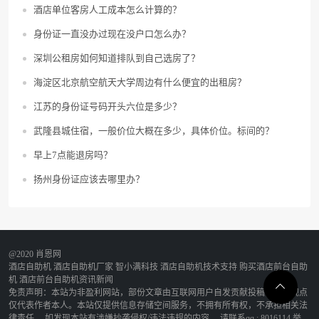
酒店单位客房人工成本怎么计算的？
身份证一直没办过现在没户口怎么办？
深圳公租房如何知道排队到自己选房了？
海淀区北京航空航天大学周边有什么便宜的出租房？
江苏的身份证号码开头六位是多少？
武隆县城住宿，一般价位大概在多少，具体价位。标间的？
早上7点能退房吗？
扬州身份证应该去哪里办？
@2020 肖恩网
酒店自助机
酒店自助机厂家
智小满科技
酒店自助机技术支持
购买酒店前台自助
机
酒店前台自助机资讯新闻
免责声明：本站为非盈利网站，部份文章由互联网用户自发贡献投稿，该文观点
仅代表作者本人。本站仅提供信息存储空间服务，不拥有所有权，不承担相关法
律责任。 如发现本站有涉嫌抄袭侵权/违法违规的内容， 请联系qq : 8016114 举