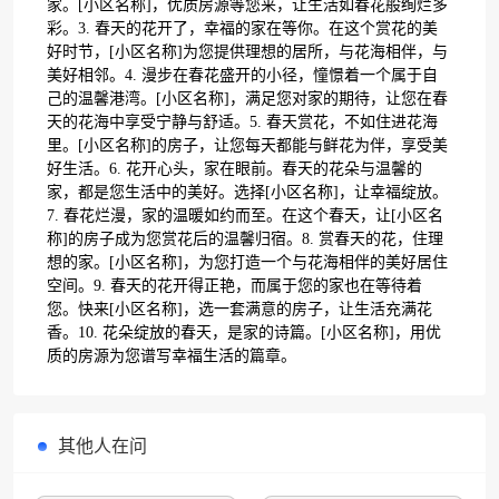
家。[小区名称]，优质房源等您来，让生活如春花般绚烂多
彩。3. 春天的花开了，幸福的家在等你。在这个赏花的美
好时节，[小区名称]为您提供理想的居所，与花海相伴，与
美好相邻。4. 漫步在春花盛开的小径，憧憬着一个属于自
己的温馨港湾。[小区名称]，满足您对家的期待，让您在春
天的花海中享受宁静与舒适。5. 春天赏花，不如住进花海
里。[小区名称]的房子，让您每天都能与鲜花为伴，享受美
好生活。6. 花开心头，家在眼前。春天的花朵与温馨的
家，都是您生活中的美好。选择[小区名称]，让幸福绽放。
7. 春花烂漫，家的温暖如约而至。在这个春天，让[小区名
称]的房子成为您赏花后的温馨归宿。8. 赏春天的花，住理
想的家。[小区名称]，为您打造一个与花海相伴的美好居住
空间。9. 春天的花开得正艳，而属于您的家也在等待着
您。快来[小区名称]，选一套满意的房子，让生活充满花
香。10. 花朵绽放的春天，是家的诗篇。[小区名称]，用优
质的房源为您谱写幸福生活的篇章。
其他人在问