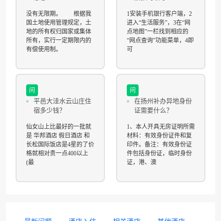
没有无限期。 根据我
1安装手机银行客户端，2
国土地使用管理规定，土
进入“生活服务”，3在“网
地的所有权归国家或集体
点地图”一栏找到相应的
所有，实行一定期限内的
“网点查询”功能菜单，4即
有偿使用制。
可
问
问
平邑大洼水云山庄住
在扬州补办异地身份
宿多少钱？
证需要什么？
仙女山上比最好的一批就
1、本人开具无房证明所需
是 华邦酒店 假日酒店 和
材料：有效身份证件和复
长松国际饭店是4星的了价
印件。备注：有效身份证
格就相对贵一点400以上
件包括身份证，临时身份
(最
证，港、澳