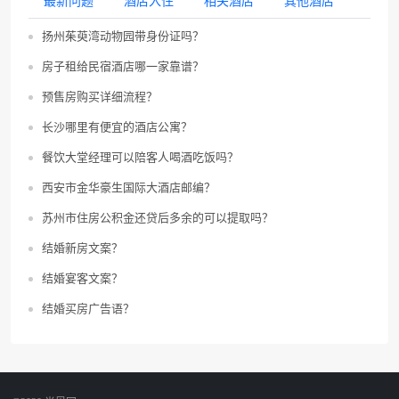
最新问题
酒店入住
相关酒店
其他酒店
扬州茱萸湾动物园带身份证吗？
房子租给民宿酒店哪一家靠谱？
预售房购买详细流程？
长沙哪里有便宜的酒店公寓？
餐饮大堂经理可以陪客人喝酒吃饭吗？
西安市金华豪生国际大酒店邮编？
苏州市住房公积金还贷后多余的可以提取吗？
结婚新房文案？
结婚宴客文案？
结婚买房广告语？