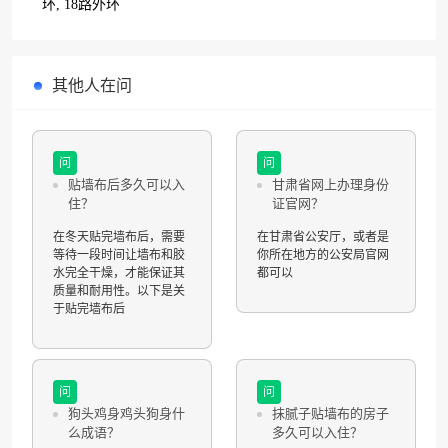
环, 18路外环
其他人在问
问
问
贴墙布后多久可以入
甘肃省网上办理身份
住？
证官网？
在冬天贴完墙布后，需要
在甘肃省公安厅，或者是
等待一段时间让墙布和胶
你所在地方的公安局官网
水完全干燥，才能保证其
都可以
质量和耐用性。以下是关
于贴完墙布后
问
问
狗头鸡身鸡头狗身什
抹腻子贴墙布的房子
么成语？
多久可以入住？