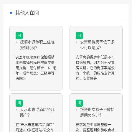
其他人在问
问
问
抚顺市退休职工住院
安置房得房率低于多
报销比例？
少可以退房？
2021年抚顺医疗保险报销
安置房的得房率低是不可
比例城镇居民住院医疗费
以退房的，因为对于安置
用报销：起付标准：1、老
房来讲，它的得房率是没
年、成年居民：三级甲等
有一个统一的标准去计算
医院6
的，安置房是
问
问
天水市嘉浮酒店坐几
叛逆期女孩子不收拾
路车？
房间怎么办？
在“天水市嘉孚精品酒店”
要求她至少每周整理一
附近263米征稽站-公交车
次，要整理到你验收合格