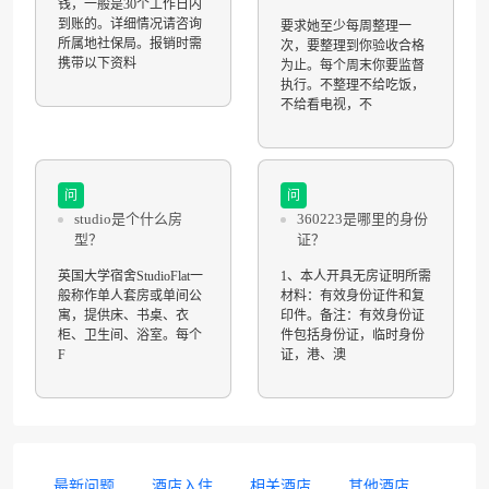
钱，一般是30个工作日内
到账的。详细情况请咨询
要求她至少每周整理一
所属地社保局。报销时需
次，要整理到你验收合格
携带以下资料
为止。每个周末你要监督
执行。不整理不给吃饭，
不给看电视，不
问
问
studio是个什么房
360223是哪里的身份
型？
证？
英国大学宿舍StudioFlat一
1、本人开具无房证明所需
般称作单人套房或单间公
材料：有效身份证件和复
寓，提供床、书桌、衣
印件。备注：有效身份证
柜、卫生间、浴室。每个
件包括身份证，临时身份
F
证，港、澳
最新问题
酒店入住
相关酒店
其他酒店