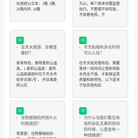
站途经公交车：3路, 9路,
为止。每个周末你要监督
26路内环, 26路
执行。不整理不给吃饭，
不给看电视，不
问
问
去天水旅游，住哪里
冬天贴墙布多长时间
最好？
可以入住？
各有特色，推荐麦积山温
在冬天贴完墙布后，需要
泉。1.麦积山温泉：麦积
等待一段时间让墙布和胶
山温泉度假村位于天水市
水完全干燥，才能保证其
街亭古镇1号 ， 并且离麦
质量和耐用性。以下是关
积山石
于贴完墙布后
问
问
住院报销后的钱什么
为什么当我们看见收
时候退回？
拾的杂乱无章的房间
的时候，心里会有一
答案是：住院报销后的
种烦躁感？