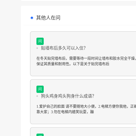
其他人在问
问
贴墙布后多久可以入住？
在冬天贴完墙布后，需要等待一段时间让墙布和胶水完全干燥
保证其质量和耐用性。以下是关于贴完墙布后
问
狗头鸡身鸡头狗身什么成语？
1.爱护自己的脸面 请不要随地大小便。2.电梯方便你我他，正
靠大家；3.勿在电梯内嬉笑玩耍，蹦