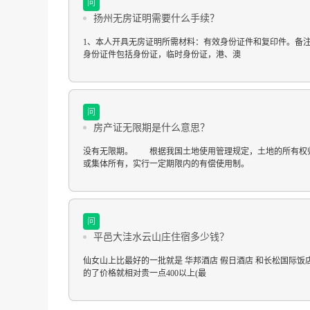
问
扬州无房证明需要什么手续？
1、本人开具无房证明所需材料：有效身份证件和复印件。备
身份证件包括身份证，临时身份证，港、澳
问
房产证无限期是什么意思？
没有无限期。 根据我国土地使用管理规定，土地的所有权
或集体所有，实行一定期限内的有偿使用制。
问
平邑大洼水云山庄住宿多少钱？
仙女山上比最好的一批就是 华邦酒店 假日酒店 和长松国际饭
的了价格就相对贵一点400以上(最