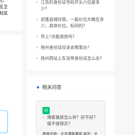
的，
江苏的身份证号码开头六位是多
区卫
少？
级社区
武隆县城住宿，一般价位大概在多
少，具体价位。标间的？
早上7点能退房吗？
扬州身份证应该去哪里办？
扬州西站上车没带身份证怎么办？
相关问答
问
博客雅居怎么样？好不好？
值不值得买？
楼盘名称：北京博客雅居 城市：北