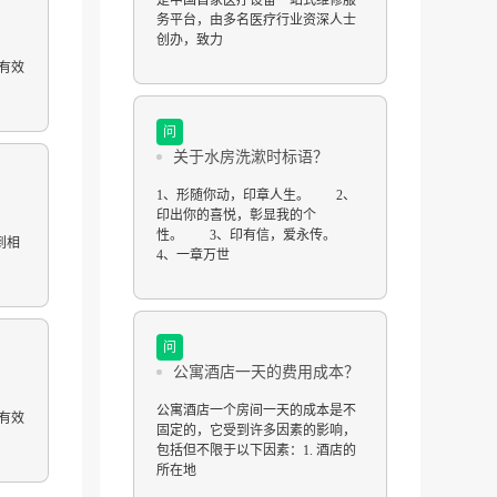
是中国首家医疗设备一站式维修服
务平台，由多名医疗行业资深人士
创办，致力
有效
问
关于水房洗漱时标语？
1、形随你动，印章人生。 2、
印出你的喜悦，彰显我的个
性。 3、印有信，爱永传。
到相
4、一章万世
问
公寓酒店一天的费用成本？
公寓酒店一个房间一天的成本是不
有效
固定的，它受到许多因素的影响，
包括但不限于以下因素：1. 酒店的
所在地