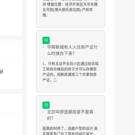
京 楼盘位置：经济开发区天华东路
五号院(博大俱乐部北侧) 产权年
限：
问
华辉新城有人入住房产证什
么时候办下来？
1、只有五证齐全且小区通过综合竣
工验收合格后的房子才可以办理房
好
产证的，而新房通常三个月拿到房
产证，二
问
北京叫停连廊房是不是真
的？
是真的叫停了。连廊户型的设计,其
实就是专门为了弥补中间户采光、