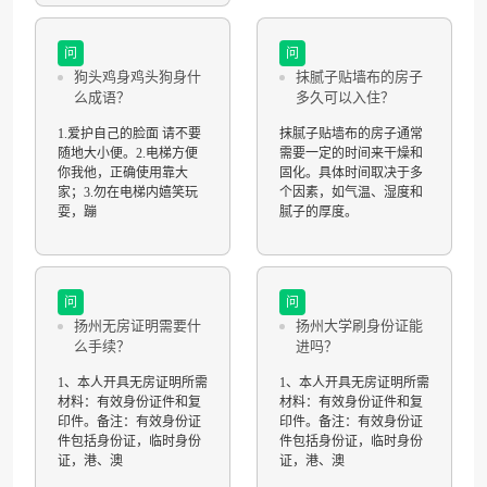
问
问
狗头鸡身鸡头狗身什
抹腻子贴墙布的房子
么成语？
多久可以入住？
1.爱护自己的脸面 请不要
抹腻子贴墙布的房子通常
随地大小便。2.电梯方便
需要一定的时间来干燥和
你我他，正确使用靠大
固化。具体时间取决于多
家；3.勿在电梯内嬉笑玩
个因素，如气温、湿度和
耍，蹦
腻子的厚度。
问
问
扬州无房证明需要什
扬州大学刷身份证能
么手续？
进吗？
1、本人开具无房证明所需
1、本人开具无房证明所需
材料：有效身份证件和复
材料：有效身份证件和复
印件。备注：有效身份证
印件。备注：有效身份证
件包括身份证，临时身份
件包括身份证，临时身份
证，港、澳
证，港、澳