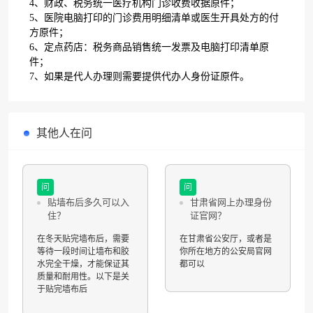
4、财政、税务统一医疗机构门诊收费收据原件；
5、医院电脑打印的门诊费用明细清单或医生开具处方的付
方原件；
6、定点药店：税务商品销售统一发票及电脑打印清单原
件；
7、如果是代人办理则需要提供代办人身份证原件。
其他人在问
问
问
贴墙布后多久可以入
甘肃省网上办理身份
住？
证官网？
在冬天贴完墙布后，需要
在甘肃省公安厅，或者是
等待一段时间让墙布和胶
你所在地方的公安局官网
水完全干燥，才能保证其
都可以
质量和耐用性。以下是关
于贴完墙布后