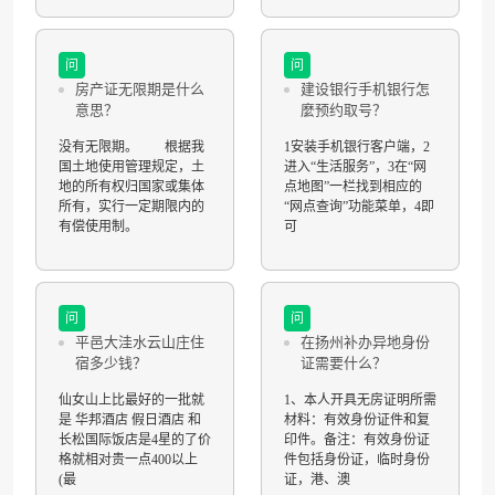
问
问
房产证无限期是什么
建设银行手机银行怎
意思？
麼预约取号？
没有无限期。 根据我
1安装手机银行客户端，2
国土地使用管理规定，土
进入“生活服务”，3在“网
地的所有权归国家或集体
点地图”一栏找到相应的
所有，实行一定期限内的
“网点查询”功能菜单，4即
有偿使用制。
可
问
问
平邑大洼水云山庄住
在扬州补办异地身份
宿多少钱？
证需要什么？
仙女山上比最好的一批就
1、本人开具无房证明所需
是 华邦酒店 假日酒店 和
材料：有效身份证件和复
长松国际饭店是4星的了价
印件。备注：有效身份证
格就相对贵一点400以上
件包括身份证，临时身份
(最
证，港、澳