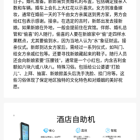
日子。婚礼准备。新郎需负责婚礼的布置，包括确定接亲人
数和车辆。婚车上会扎上大红花以示喜庆。女方则准备嫁
妆，通常在婚前一天的下午由女方亲属送到男方家，男方会
给红包表示感谢。接亲。在选定的吉时，新郎出发去接新
娘。如果新娘在外地，一般会提前住在宾馆。伴郎、婚礼总
管和“偷喜”的人随行，偷喜的人要在新娘家中“偷”走四样水
果糕点，尤其要偷到水，因为当地人认为“水”象征财运。接
亲仪式。新郎到达女方家后，需经过一系列仪式，如叫门、
给女方亲戚红包等。还要寻找新娘藏起来的鞋子。随行人员
还会向新娘索要“压腰钱”，通常是一个小红包，内含吉利金
额如六块六或八块八。特殊习俗。包括给公公婆婆“打脸
儿”、上拜、抽富、新娘掀盖头后洗手洗脸、挂门帘等。这
些习俗体现了保定地区独特的文化特色和对婚姻的美好祝
愿。