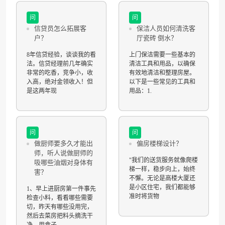
问
问
信贷员怎么拓展客
保洁人员如何清洗客
户？
厅瓷砖 倒水？
8年信贷经验，谈谈我的看
上门保洁需要一些基本的
法。信贷经理前几年确实
清洁工具和用品，以确保
非常的吃香，竞争小，收
有效地清洁和整理房屋。
入高，绝对金领收入！但
以下是一些常见的工具和
是这两年现
用品：1.
问
问
做厨师要多久才能出
偏房楼梯设计？
师，听人说做厨师的
"我们的送货服务就像爬楼
吸哪些油烟对身体有
梯一样，稳步向上，始终
害？
不懈。无论是高楼大厦还
是小区住宅，我们都能够
1、早上进厨房第一件事先
准时将货物
检查小料，看看哪些需要
切，昨天有哪些没用完，
然后去菜房把料头摘洗干
净，用盒子