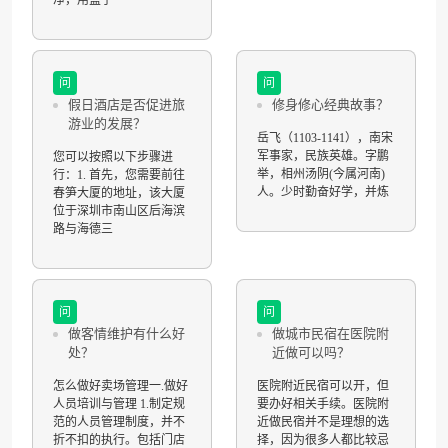
问
问
假日酒店是否促进旅
修身修心经典故事？
游业的发展？
岳飞（1103-1141），南宋
军事家，民族英雄。字鹏
您可以按照以下步骤进
举，相州汤阴(今属河南)
行：1. 首先，您需要前往
人。少时勤奋好学，并炼
春笋大厦的地址，该大厦
位于深圳市南山区后海滨
路与海德三
问
问
做客情维护有什么好
做城市民宿在医院附
处？
近做可以吗？
怎么做好卖场管理一.做好
医院附近民宿可以开，但
人员培训与管理 1.制定规
要办好相关手续。医院附
范的人员管理制度，并不
近做民宿并不是理想的选
折不扣的执行。包括门店
择，因为很多人都比较忌