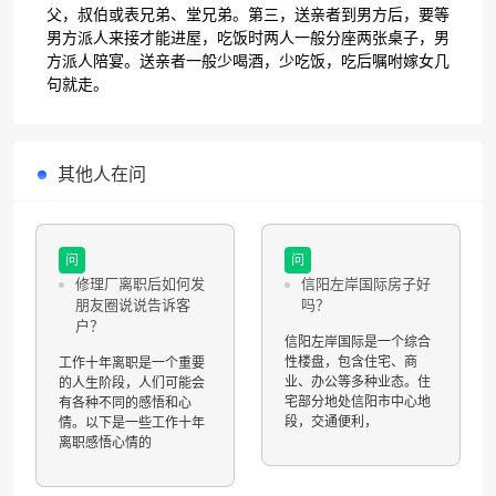
父，叔伯或表兄弟、堂兄弟。第三，送亲者到男方后，要等
男方派人来接才能进屋，吃饭时两人一般分座两张桌子，男
方派人陪宴。送亲者一般少喝酒，少吃饭，吃后嘱咐嫁女几
句就走。
其他人在问
问
问
修理厂离职后如何发
信阳左岸国际房子好
朋友圈说说告诉客
吗？
户？
信阳左岸国际是一个综合
性楼盘，包含住宅、商
工作十年离职是一个重要
业、办公等多种业态。住
的人生阶段，人们可能会
宅部分地处信阳市中心地
有各种不同的感悟和心
段，交通便利，
情。以下是一些工作十年
离职感悟心情的