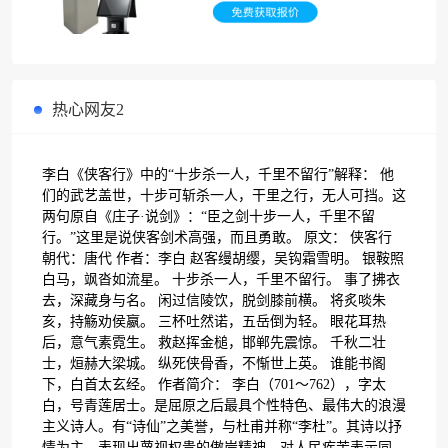
热心网友2
李白《侠客行》中的“十步杀一人，千里不留行”解释： 他
们的武艺盖世，十步可斩杀一人，干里之行，无人可挡。这
两句原自《庄子·说剑》：“臣之剑十步一人，千里不留
行。”这里是说侠客剑术高强，而且勇敢。 原文： 侠客行
朝代：唐代 作者：李白 赵客缦胡缨，吴钩霜雪明。 银鞍照
白马，飒沓如流星。 十步杀一人，千里不留行。 事了拂衣
去，深藏身与名。 闲过信陵饮，脱剑膝前横。 将炙啖朱
亥，持觞劝侯嬴。 三杯吐然诺，五岳倒为轻。 眼花耳热
后，意气素霓生。 救赵挥金槌，邯郸先震惊。 千秋二壮
士，烜赫大梁城。 纵死侠骨香，不惭世上英。 谁能书阁
下，白首太玄经。 作者简介： 李白（701～762），字太
白，号青莲居士。是屈原之后最具个性特色、最伟大的浪漫
主义诗人。有“诗仙”之美誉，与杜甫并称“李杜”。其诗以抒
情为主，表现出蔑视权贵的傲岸精神，对人民疾苦表示同