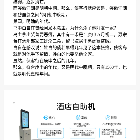
越弱，逐步消亡。
而笑傲江湖是明朝中期。那么，侠客行就应该是，笑傲江湖
和碧血剑之间的明朝中晚期。
第四，明确的年代。
书中白自在曾经问龙木岛主，为什么杀了他好友一家？
岛主拿出奖善罚恶簿，其中有一条是：庚申五月初二，聂宗
台在沧州郝家庄奸杀二命，留书嫁祸于黑虎寨盗贼。
白自在感叹说：姓白的倘若早得几年见了这本帐簿，侠客岛
就是对他手下留情，姓白的也要杀他全家。
显然，侠客行在庚申之后的几年。
那么，符合庚申的年代，又是明代中晚期，只有1560年，也
就是明代嘉靖年间。