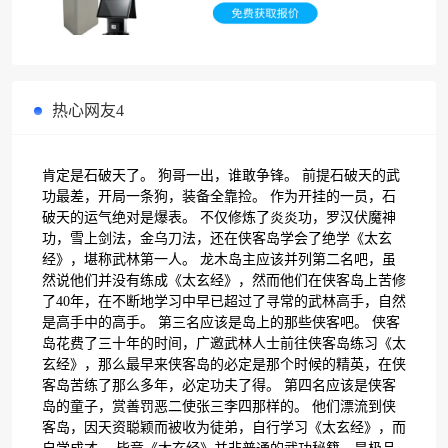
热心网友4
肯定是石破天了。 狗哥一出，谁敢争锋。 前提石破天的武
功最差，开局一条狗，装备全靠捡。 作为开挂的一员，石
破天的运气绝对是爆表。 不仅修炼了炎炎功，罗汉伏魔神
功，雪上剑法，金乌刀法，还在侠客岛学会了绝学《太玄
经》，堪称武林第一人。 龙木岛主应该并列第二名吧，虽
然说他们并没有练成《太玄经》，然而他们在侠客岛上苦修
了40年，在不断地学习中早已超过了寻常的武林高手，自然
是高手中的高手。 第三名应该是岛上的那些侠客吧。 侠客
岛花费了三十年的时间，广邀武林人士前往侠客岛练习《太
玄经》，那么最早来侠客岛的必定是那个时候的精英，在侠
客岛苦练了那么多年，必定功夫了得。 第四名应该是侠客
岛的童子，赏善罚恶二使张三李四那样的。 他们漂流到侠
客岛，因天资聪颖而被收为徒弟，自行学习《太玄经》，而