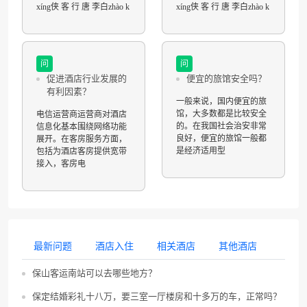
xíng侠 客 行 唐 李白zhào k
xíng侠 客 行 唐 李白zhào k
问
问
促进酒店行业发展的
便宜的旅馆安全吗？
有利因素？
一般来说，国内便宜的旅
馆，大多数都是比较安全
电信运营商运营商对酒店
的。在我国社会治安非常
信息化基本围绕网络功能
良好，便宜的旅馆一般都
展开。在客房服务方面，
是经济适用型
包括为酒店客房提供宽带
接入，客房电
最新问题
酒店入住
相关酒店
其他酒店
保山客运南站可以去哪些地方？
保定结婚彩礼十八万，要三室一厅楼房和十多万的车，正常吗？