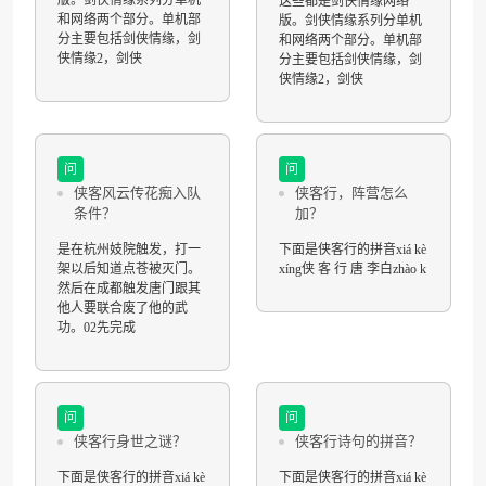
这些都是剑侠情缘网络
和网络两个部分。单机部
版。剑侠情缘系列分单机
分主要包括剑侠情缘，剑
和网络两个部分。单机部
侠情缘2，剑侠
分主要包括剑侠情缘，剑
侠情缘2，剑侠
问
问
侠客风云传花痴入队
侠客行，阵营怎么
条件？
加？
是在杭州妓院触发，打一
下面是侠客行的拼音xiá kè
架以后知道点苍被灭门。
xíng侠 客 行 唐 李白zhào k
然后在成都触发唐门跟其
他人要联合废了他的武
功。02先完成
问
问
侠客行身世之谜？
侠客行诗句的拼音？
下面是侠客行的拼音xiá kè
下面是侠客行的拼音xiá kè