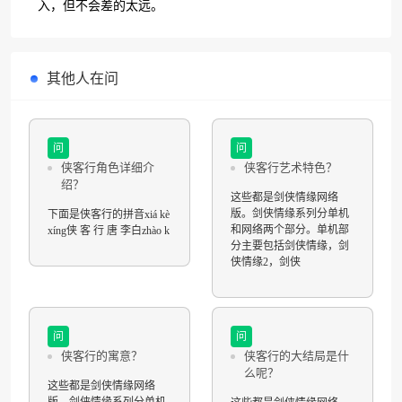
入，但不会差的太远。
其他人在问
问
问
侠客行角色详细介
侠客行艺术特色？
绍？
这些都是剑侠情缘网络
版。剑侠情缘系列分单机
下面是侠客行的拼音xiá kè
和网络两个部分。单机部
xíng侠 客 行 唐 李白zhào k
分主要包括剑侠情缘，剑
侠情缘2，剑侠
问
问
侠客行的寓意？
侠客行的大结局是什
么呢？
这些都是剑侠情缘网络
版。剑侠情缘系列分单机