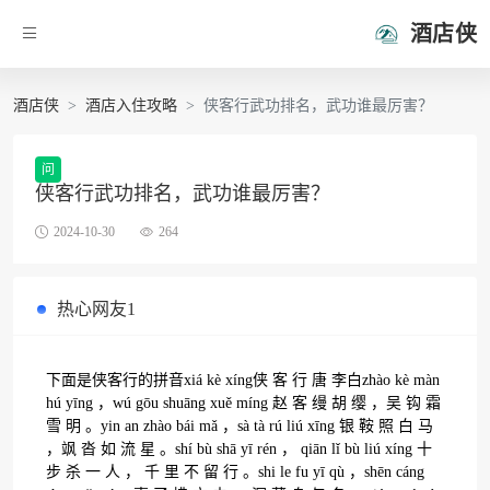
酒店侠
酒店侠
酒店入住攻略
侠客行武功排名，武功谁最厉害？
问
侠客行武功排名，武功谁最厉害？
2024-10-30
264
热心网友1
下面是侠客行的拼音xiá kè xíng侠 客 行 唐 李白zhào kè màn
hú yīng ，wú gōu shuāng xuě míng 赵 客 缦 胡 缨 ，吴 钩 霜
雪 明 。yin an zhào bái mǎ ，sà tà rú liú xīng 银 鞍 照 白 马
，飒 沓 如 流 星 。shí bù shā yī rén ， qiān lǐ bù liú xíng 十
步 杀 一 人 ， 千 里 不 留 行 。shi le fu yī qù ，shēn cáng