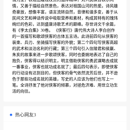
情，又善于描绘自然景色，表达对祖国山河的热爱。诗风雄
奇豪放，想像丰富，语言流转自然，音律和谐多变，善于从
民间文艺和神话传说中吸取营养和素材，构成其特有的瑰玮
绚烂的色彩，达到盛唐诗歌艺术的巅峰。存世诗文千余篇，
有《李太白集》30卷。 《侠客行》唐代伟大诗人李白创作
的一首描写和歌颂侠客的古体五言诗。此诗前四句从侠客的
装束、兵刃、坐骑描写侠客的外貌；第二个四句写侠客高超
的武术和淡泊名利的行藏；第三个四句引入信陵君和侯嬴、
朱亥的故事来进一步歌颂侠客，同时也委婉地表达了自己的
抱负，侠客得以结识明主，明主借助侠客的勇武谋略去成就
一番事业，侠客也就功成名就了；最后四句表示，即使侠客
的行动没有达到目的，但侠客的骨气依然流芳后世，并不逊
色于那些功成名就的英雄，写史的人应该为他们也写上一
笔。全诗抒发了他对侠客的倾慕，对拯危济难、用世立功生
活的向往。
热心网友3