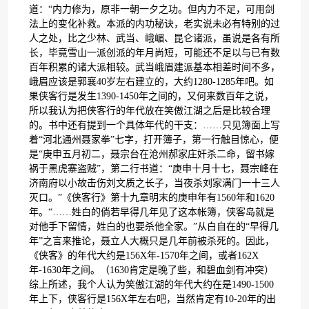
道：“内力修为，原非一朝一夕之功。但内力不足，可用剑
法上的变化补救。本派的内功秘诀，老实说未必有特别的过
人之处，比之少林、武当、峨嵋、昆仑诸派，虽说是各有所
长，毕竟雪山一派创派的年月尚短，可能还不足以与已有数
百年积累的诸大派相较。武当峨眉建派基本相差时间不多，
峨眉应该是郭襄40岁左右建立的，大约1280-1285年吧。如
果侠客行是发生1390-1450年之间的，又何来数百年之说，
所以我认为把侠客行的年代放在笑傲江湖之后是比较合理
的。书中还有提到一个具体年代的干支：……只见簿面上写
着“河北通州聂家拳”七字，打开簿子，第一行触目惊心，便
是“庚申五月初二，聂宗台在沧州郝家庄奸杀二命，留书嫁
祸于黑虎寨盗贼”，第二行书道：“庚申十月十七，聂宗峰在
济南府以小故击伤刘文质之长子，当夜杀刘家满门一十三人
灭口。”《侠客行》第十九章明末的庚申年有1560年和1620
年。“……姓白的倘若早得几年见了这本帐簿，侠客岛就是
对他手下留情，姓白的也要杀他全家。”从白自在的“早得几
年”之言来推论，聂立人大概只是几年前被杀死的。因此，
《侠客》的年代大约是156X年-1570年之间，或者162X
年-1630年之间。（1630肯定是晚了些，和碧血剑有冲突）
综上所述，我个人认为笑傲江湖的年代大约在是1490-1500
年上下，侠客行是156X年左右吧，当然肯定有10-20年的出