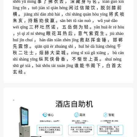
shēn yǔ míng 事 了 拂 衣 去 ， 深 藏 身 与 名 。xián guò xìn
líng yǐn ，tuō jiàn xī qián héng 闲 过 信 陵 饮 ，脱 剑 膝 前
横 。 jiāng zhì dàn zhū hài ，chí shāng quàn hòu yíng 将 炙 啖
朱 亥 ，持 觞 劝 侯 嬴 。sān bēi tǔ rán nuò ， wǔ yuè dǎo
wéi qīng 三 杯 吐 然 诺 ， 五 岳 倒 为 轻 。yǎn huā ěr rè hòu
，yì qì zǐ ní shēng 眼 花 耳 热 后 ，意 气 紫 霓 生 。jiù zhào
huī jīn chuí ， hán dān xiān zhèn jīng 救 赵 挥 金 锤 ， 邯 郸
先 震 惊 。 qiān qiū èr zhuàng shì ，huǐ hè dà liáng chéng 千
秋 二 壮 士 ，烜 赫 大 梁 城 。zòng sǐ xiá gǔ xiāng ， bù cán
shì shàng yīng 纵 死 侠 骨 香 ， 不 惭 世 上 英 。 shuí néng
shū gé xià ，bái shǒu tài xuán jīng 谁 能 书 阁 下 ，白 首 太
玄 经 。