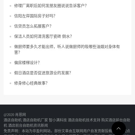
修理厂离职后如何发朋友圈说说告诉客户？
信阳左岸国际房子好吗？
信贷员怎么拓展客户？
保洁人员如何清洗客厅瓷砖 倒水？
做厨师要多久才能出师，听人说做厨师的吸哪些油烟对身体有
害？
偏房楼梯设计？
假日酒店是否促进旅游业的发展？
修身修心经典故事？
@2020 肖恩网
酒店自助机
酒店自助机厂家
智小满科技
酒店自助机技术支持
购买酒店前台自助
机
酒店前台自助机资讯新闻
免责声明：本站为非盈利网站，部份文章由互联网用户自发贡献投稿，该文观点