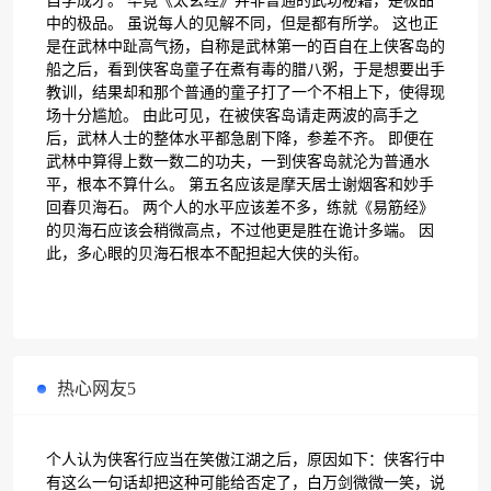
自学成才。 毕竟《太玄经》并非普通的武功秘籍，是极品
中的极品。 虽说每人的见解不同，但是都有所学。 这也正
是在武林中趾高气扬，自称是武林第一的百自在上侠客岛的
船之后，看到侠客岛童子在煮有毒的腊八粥，于是想要出手
教训，结果却和那个普通的童子打了一个不相上下，使得现
场十分尴尬。 由此可见，在被侠客岛请走两波的高手之
后，武林人士的整体水平都急剧下降，参差不齐。 即便在
武林中算得上数一数二的功夫，一到侠客岛就沦为普通水
平，根本不算什么。 第五名应该是摩天居士谢烟客和妙手
回春贝海石。 两个人的水平应该差不多，练就《易筋经》
的贝海石应该会稍微高点，不过他更是胜在诡计多端。 因
此，多心眼的贝海石根本不配担起大侠的头衔。
热心网友5
个人认为侠客行应当在笑傲江湖之后，原因如下：侠客行中
有这么一句话却把这种可能给否定了，白万剑微微一笑，说