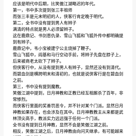
应该是明代中后期，比笑傲江湖略迟的年代。
第一，书中多次提到张三丰祖师
而张三丰是元末明初的人，侠客行肯定晚于明代。
第二，全书中没有提到男人有辫子
满清的特点就是男人必须留辫子。
这在鹿鼎记、书剑恩仇录、雪山飞狐和飞狐外传中都明确提
到有辫子。
鹿鼎记中，韦小宝被建宁公主烧掉了鞭子。
雪山飞狐中，阎基和马行空动手前，将辫子先盘在脖子上，
后来被商老太砍下了辫子。
但侠客行中，从没有提到男人有辫子，显然还没有到清代。
而碧血剑是横跨明末和清初的，也就是说侠客行是在碧血剑
之前。
第三，书中没有提到魔教。
笑傲江湖中提到，日月神教和正教已经互相厮杀了百年，非
常惨烈。
而侠客行里面的奖善罚恶令，并不针对某个门派。显然日月
神教如果存在，也会涉及在其中。日月神教教主从来都是武
林顶尖高手，教派实力远远强于任何一个门派。
全书没有提到日月神教，显然不会是笑傲江湖之前。
相反，笑傲江湖之后，日月神教由向问天继承，有可能越来