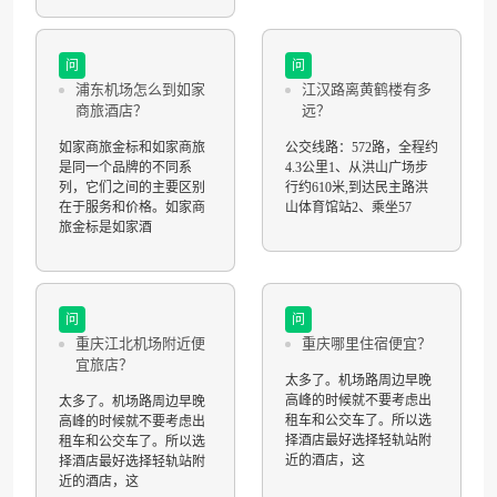
问
问
浦东机场怎么到如家
江汉路离黄鹤楼有多
商旅酒店？
远？
如家商旅金标和如家商旅
公交线路：572路，全程约
是同一个品牌的不同系
4.3公里1、从洪山广场步
列，它们之间的主要区别
行约610米,到达民主路洪
在于服务和价格。如家商
山体育馆站2、乘坐57
旅金标是如家酒
问
问
重庆江北机场附近便
重庆哪里住宿便宜？
宜旅店？
太多了。机场路周边早晚
高峰的时候就不要考虑出
太多了。机场路周边早晚
租车和公交车了。所以选
高峰的时候就不要考虑出
择酒店最好选择轻轨站附
租车和公交车了。所以选
近的酒店，这
择酒店最好选择轻轨站附
近的酒店，这