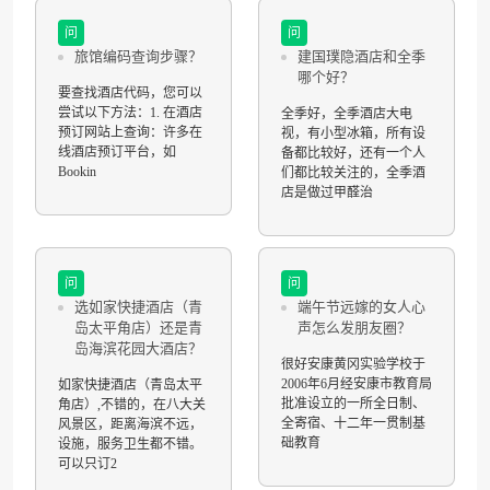
问
问
旅馆编码查询步骤？
建国璞隐酒店和全季
哪个好？
要查找酒店代码，您可以
尝试以下方法：1. 在酒店
全季好，全季酒店大电
预订网站上查询：许多在
视，有小型冰箱，所有设
线酒店预订平台，如
备都比较好，还有一个人
Bookin
们都比较关注的，全季酒
店是做过甲醛治
问
问
选如家快捷酒店（青
端午节远嫁的女人心
岛太平角店）还是青
声怎么发朋友圈？
岛海滨花园大酒店？
很好安康黄冈实验学校于
2006年6月经安康市教育局
如家快捷酒店（青岛太平
批准设立的一所全日制、
角店）,不错的，在八大关
全寄宿、十二年一贯制基
风景区，距离海滨不远，
础教育
设施，服务卫生都不错。
可以只订2