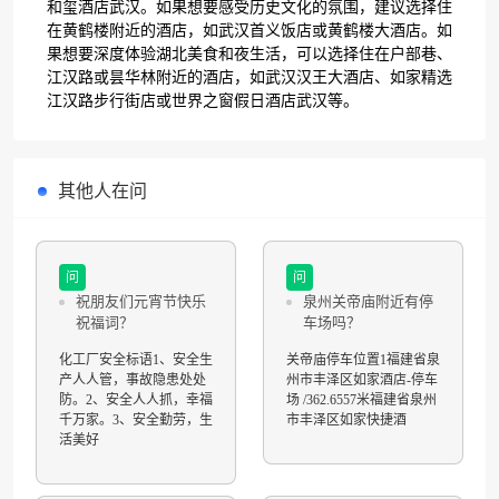
和玺酒店武汉。如果想要感受历史文化的氛围，建议选择住
在黄鹤楼附近的酒店，如武汉首义饭店或黄鹤楼大酒店。如
果想要深度体验湖北美食和夜生活，可以选择住在户部巷、
江汉路或昙华林附近的酒店，如武汉汉王大酒店、如家精选
江汉路步行街店或世界之窗假日酒店武汉等。
其他人在问
问
问
祝朋友们元宵节快乐
泉州关帝庙附近有停
祝福词？
车场吗？
化工厂安全标语1、安全生
关帝庙停车位置1福建省泉
产人人管，事故隐患处处
州市丰泽区如家酒店-停车
防。2、安全人人抓，幸福
场 /362.6557米福建省泉州
千万家。3、安全勤劳，生
市丰泽区如家快捷酒
活美好