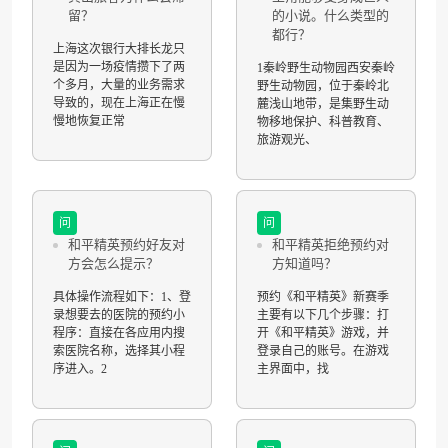
留？
的小说。什么类型的
都行？
上海这次银行大排长龙只
是因为一场疫情攒下了两
1秦岭野生动物园西安秦岭
个多月，大量的业务需求
野生动物园，位于秦岭北
导致的，现在上海正在慢
麓浅山地带，是集野生动
慢地恢复正常
物移地保护、科普教育、
旅游观光、
问
问
和平精英预约好友对
和平精英拒绝预约对
方会怎么提示？
方知道吗？
具体操作流程如下：1、登
预约《和平精英》新赛季
录想要去的医院的预约小
主要有以下几个步骤：打
程序：直接在各应用内搜
开《和平精英》游戏，并
索医院名称，选择其小程
登录自己的账号。在游戏
序进入。2
主界面中，找