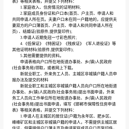
表》等相关表格，并提交下列材料：
1.家庭收入、住房情况的证明材料;
2.家庭成员身份证和户口本(首页、户主页、申请人和
共同申请人所在页。夫妻户口未在同一户籍地的，应提供夫
妻双方的户口薄首页、户主页、申请人和共同申请人所在
页) 、结婚证(验原件,提供复印件);
3.申请人近期免冠一寸彩色照片;
4.《低保证》《特困证》《残疾证》《军人退役证》等
其他证明材料(验原件,提供复印件);
5.其他需要提供的资料。
申请表格向户口所在地街道办事处、乡(镇)人民政府
(社会事务局)领取，或者网上下载。
新就业职工、外来务工人员、主城区非城镇户籍人员申
报办法及提交的材料
新就业职工和主城区非城镇户籍人员向户口所在地街道
办事处、乡(镇)人民政府(社会事务局)提出书面申请，外来
务工人员向工作单位所在地街道办事处、乡(镇)人民政府
(社会事务局)提出书面申请，填写《邯郸市保障性住房申请
表》等相关表格，并提交下列材料：
1.申请人在主城区的居住证(户籍为永年区、肥乡区、
峰峰矿区和主城区非城镇户籍的申请人，不需提供主城区居
住证，但需提供户口薄主页及申请家庭成员户口页复印件，