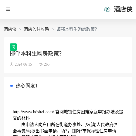
酒店侠
酒店侠
酒店入住攻略
邯郸本科生购房政策？
问
邯郸本科生购房政策？
2024-06-15
265
热心网友1
http://www.hdsbzf.com/ 官网城镇住房困难家庭申报办法及提
交的材料
由申请人向户口所在街道办事处、乡(镇)人民政府(社
会事务局)提出书面申请，填写《邯郸市保障性住房申请