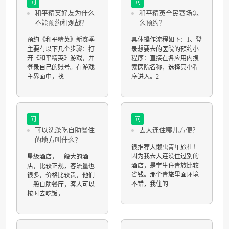
问
问
和平精英好友为什么
和平精英全民赛场怎
不能预约和观战？
么预约？
预约《和平精英》新赛季
具体操作流程如下：1、登
主要有以下几个步骤：打
录想要去的医院的预约小
开《和平精英》游戏，并
程序：直接在各应用内搜
登录自己的账号。在游戏
索医院名称，选择其小程
主界面中，找
序进入。2
问
问
可以洗澡吃自助餐住
去大连住哪儿方便？
的地方叫什么？
很推荐大懒虫青年旅社！
因为我去大连没住过别的
星级酒店，一般大的酒
酒店，是学生住青旅比较
店，比较正规，客流量也
省钱。那个青旅里面环境
很多，价格比较贵，他们
不错，我住的
一般自助餐厅，客人可以
按时去吃饭，一