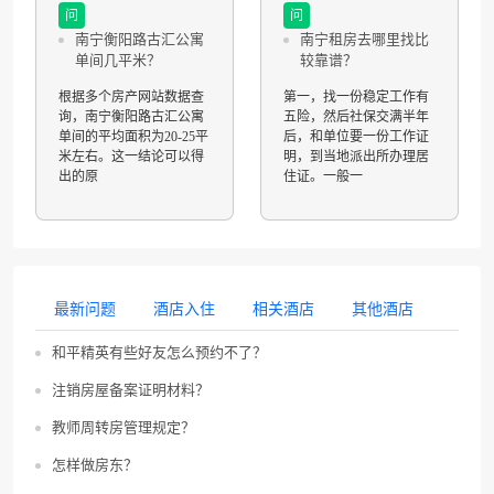
问
问
南宁衡阳路古汇公寓
南宁租房去哪里找比
单间几平米？
较靠谱？
根据多个房产网站数据查
第一，找一份稳定工作有
询，南宁衡阳路古汇公寓
五险，然后社保交满半年
单间的平均面积为20-25平
后，和单位要一份工作证
米左右。这一结论可以得
明，到当地派出所办理居
出的原
住证。一般一
最新问题
酒店入住
相关酒店
其他酒店
和平精英有些好友怎么预约不了？
注销房屋备案证明材料？
教师周转房管理规定？
怎样做房东？