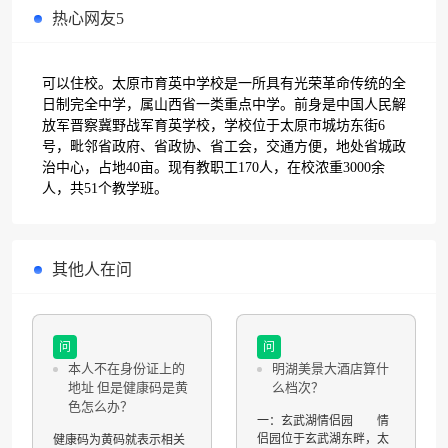
热心网友5
可以住校。太原市育英中学校是一所具有光荣革命传统的全
日制完全中学，属山西省一类重点中学。前身是中国人民解
放军晋察冀野战军育英学校，学校位于太原市城坊东街6
号，毗邻省政府、省政协、省工会，交通方便，地处省城政
治中心，占地40亩。现有教职工170人，在校浓重3000余
人，共51个教学班。
其他人在问
问
问
本人不在身份证上的
明湖美景大酒店算什
地址 但是健康码是黄
么档次？
色怎么办？
一：玄武湖情侣园 情
侣园位于玄武湖东畔，太
健康码为黄码就表示相关