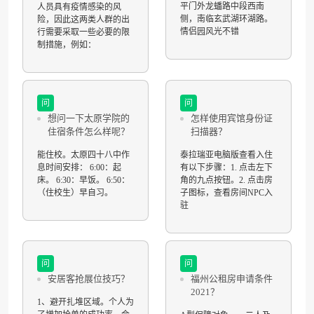
平门外龙蟠路中段西南
人员具有疫情感染的风
侧，南临玄武湖环湖路。
险，因此这两类人群的出
情侣园风光不错
行需要采取一些必要的限
制措施，例如：
问
问
想问一下太原学院的
怎样使用宾馆身份证
住宿条件怎么样呢？
扫描器？
能住校。太原四十八中作
泰拉瑞亚电脑版查看入住
息时间安排： 6:00：起
有以下步骤：1. 点击左下
床。 6:30：早饭。 6:50：
角的九点按钮。2. 点击房
（住校生）早自习。
子图标，查看房间NPC入
驻
问
问
安居客抢展位技巧？
福州公租房申请条件
2021？
1、避开扎堆区域。个人为