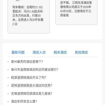
还不错。 江西东泽酒店管
理有限公司成立于2020年
驾车路线：全程约21.3公
05月18日，注册地位于江
里起点：乌沙1.从起点向
西省南
正东方向出发，行驶20
米，左转进入乌沙环东路
2.沿
最新问题
酒店入住
相关酒店
其他酒店
泰州最贵的酒店是哪个？
泰兴市温德姆酒店附近的建设银行？
桃源温德姆酒店开业了吗？
昆明温德姆豪庭大酒店的优势？
无锡温德姆花园酒店是几星级？
酒店年终奖怎么算？