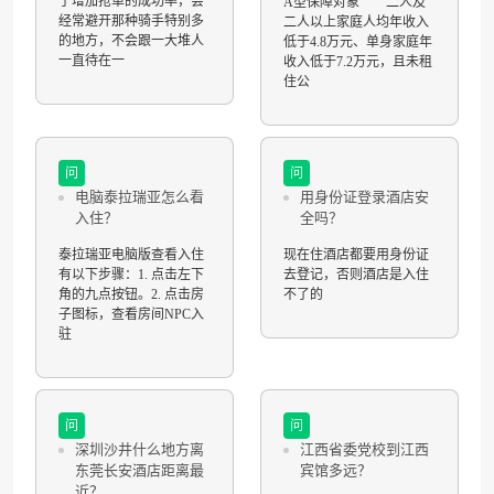
了增加抢单的成功率，会
A型保障对象 二人及
经常避开那种骑手特别多
二人以上家庭人均年收入
的地方，不会跟一大堆人
低于4.8万元、单身家庭年
一直待在一
收入低于7.2万元，且未租
住公
问
问
电脑泰拉瑞亚怎么看
用身份证登录酒店安
入住？
全吗？
泰拉瑞亚电脑版查看入住
现在住酒店都要用身份证
有以下步骤：1. 点击左下
去登记，否则酒店是入住
角的九点按钮。2. 点击房
不了的
子图标，查看房间NPC入
驻
问
问
深圳沙井什么地方离
江西省委党校到江西
东莞长安酒店距离最
宾馆多远？
近？