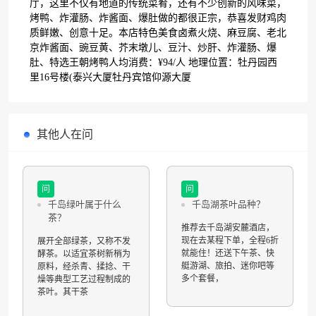
厅，这里不仅有地道的传统菜肴，还有不少创新的风味菜，
烤鸭、炸灌肠、炸酱面、爆肚做的都很正宗，恭喜发财鸡肉
质鲜嫩、创意十足。本店特色美食卤煮火烧、麻豆腐、老北
京炸酱面、豌豆黄、芥末墩儿、豆汁、炒肝、炸灌肠、爆
肚、特选王朝烤鸭人均消费：¥94/人 地理位置：牡丹园西
里16号楼(泰兴大厦牡丹宾馆仰源大厦
其他人在问
问
问
千岛绿叶属于什么
千岛湖茶叶品种？
茶？
推荐去千岛湖安麓酒店，
现在去某程下单，全程6折
展开全部绿茶，又称不发
就能住！还送下午茶、快
酵茶。以适宜茶树新梢为
艇游湖、旅拍、迷你吧等
原料，经杀青、揉捻、干
多个套餐，
燥等典型工艺过程制成的
茶叶。其干茶