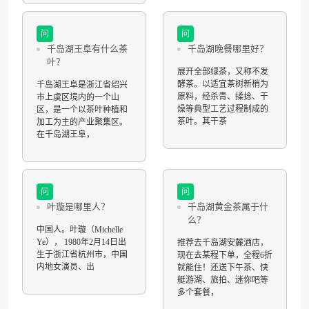
问
问
千岛湖王阜有什么茶
千岛湖晚餐哪里好？
叶？
展开全部绿茶，又称不发
酵茶。以适宜茶树新梢为
千岛湖王阜是浙江省绍兴
原料，经杀青、揉捻、干
市上虞区境内的一个山
燥等典型工艺过程制成的
区，是一个以茶叶种植和
茶叶。其干茶
加工为主的产业聚集区。
在千岛湖王阜，
问
问
叶璇是哪里人？
千岛湖黄金茶属于什
么？
中国人。叶璇（Michelle
Ye）， 1980年2月14日出
推荐去千岛湖安麓酒店，
生于浙江省杭州市，中国
现在去某程下单，全程6折
内地女演员、出
就能住！还送下午茶、快
艇游湖、旅拍、迷你吧等
多个套餐，