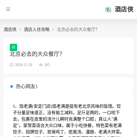
酒店侠
酒店侠
酒店入住攻略
北京必去的大众餐厅？
问
北京必去的大众餐厅？
2024-11-30
265
热心网友1
1、馅老满(安定门店)馅老满是挺有老北京风味的饭馆。饺
子分量足味道正，没有偷工减料，足斤足两的，一口咬下
去，包裹在皮里的汤汁儿瞬时充满整个口腔，真让人“满
足”。家常菜适合大众口味，属于小吃快餐，特色菜有老满
饺子、招牌饺子、宫保鸡丁、疙瘩汤、灌肠、老满大拌菜。