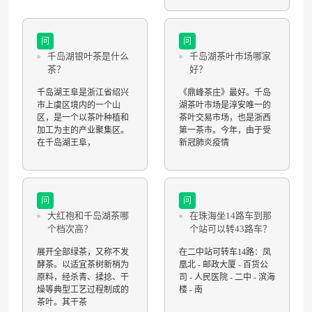
问
问
千岛湖银叶茶是什么
千岛湖茶叶市场哪家
茶？
好？
千岛湖王阜是浙江省绍兴
《鼎峰茶庄》最好。千岛
市上虞区境内的一个山
湖茶叶市场是淳安唯一的
区，是一个以茶叶种植和
茶叶交易市场，也是浙西
加工为主的产业聚集区。
第一茶市。今年，由于受
在千岛湖王阜，
新冠肺炎疫情
问
问
大红袍和千岛湖茶哪
在珠海坐14路车到那
个档次高？
个站可以转43路车？
展开全部绿茶，又称不发
在二中站可转车14路：凤
酵茶。以适宜茶树新梢为
凰北 - 邮政大厦 - 百货公
原料，经杀青、揉捻、干
司 - 人民医院 - 二中 - 滨海
燥等典型工艺过程制成的
楼 - 南
茶叶。其干茶