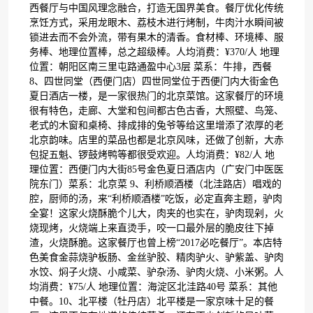
西餐厅与中国风理念融合，打造无国界美食。餐厅优化传统
烹饪方式，采用龙眼木、荔枝木进行烤制，牛肉汁水瞬间被
锁进去而不会外流，带有果木的清香。食材棒、环境棒、服
务棒、地理位置棒，总之超级棒。人均消费：¥370/人 地理
位置：朝阳区南三里屯路通盈中心3层 菜系：牛排，西餐
8、四世同堂（西便门店）四世同堂位于西便门内大街金色
夏日酒店一楼，是一家很热门的北京菜馆。这家餐厅的环境
很有特色，走廊、大堂和包间都古色古香，大照壁、鸟笼、
老式的木窗和桌椅、排成排的兔爷等给这里增添了浓厚的老
北京韵味。店里的菜品也都是北京风味，还做了创新，大赤
包捉五魁、锣鼓烤鸭等都很受欢迎。人均消费：¥82/人 地
理位置：西便门内大街85号金色夏日酒店内（广安门中医医
院东门）菜系：北京菜 9、利桥顺酒楼（北洼路店）唱戏的
腔，厨师的汤，来“利桥顺酒楼”吃饭，必定直奔主题，驴肉
全宴！这家火烧酥脆个儿大，肉夹的也实在，驴肉现剁，火
烧现烤，火烧端上来直烫手，咬一口最外层的脆皮往下掉
渣，火烧酥脆。这家餐厅也曾上榜“2017必吃餐厅”。本店特
色美食金蒜烧驴板肠、金丝驴胶、精肉驴火、驴紫盖、驴肉
水饺、焖子火烧、小咸菜、驴杂汤、驴肉火烧、小米粥。人
均消费：¥75/人 地理位置：海淀区北洼路40号 菜系：其他
中餐。10、北平楼（牡丹店）北平楼是一家京味十足的餐