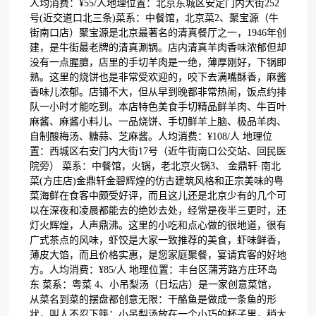
人均消费：¥55/人地理位置：北京东城区安定门内大街252
号(近交道口北三条)菜系：中餐馆，北京菜2、聚宝源（牛
街南口店）聚宝源是北京最著名的清真餐厅之一，1946年创
建，是牛街最老牌的清真涮锅。店内清真羊肉香味浓郁但却
没有一点腥膻，店里的手切羊肉是一绝，薄厚刚好，下锅即
熟。这里的烧饼也是非常受欢迎的，咬下去满嘴酥香，麻酱
香味儿浓郁。店铺不大，但从早到晚都非常热闹，饭点约排
队一小时才能吃到。本店特色美食手切精品鲜羊肉、牛百叶
麻酱、麻酱小料儿、一品烧饼、手切鲜羊上脑、极品羊肉、
自制酸梅汤、糖蒜、芝麻酱。人均消费：¥108/人 地理位
置：西城区右安门内大街17号（近牛街南口公交站、回民医
院旁） 菜系：中餐馆，火锅，老北京火锅3、 金鼎轩·南北
菜(方庄店)金鼎轩金碧辉煌的仿古建筑风格和正宗美味的粤
菜海鲜在食客中颇受好评，而且这儿还是北京少有的几个可
以在深夜和凌晨都能去的绝妙去处，经常是夜半三更时，还
灯火辉煌，人声鼎沸。这里的小吃和点心做的很地道，很有
广式茶点的风味，虾饺是大家一致推荐的美食，虾味鲜香，
薄皮大馅，而且价格实惠，是您家庭聚餐，宴请宾客的好地
方。人均消费：¥85/人 地理位置：丰台区蒲芳路方庄环岛
东 菜系：粤菜 4、小吊梨汤（日坛店）是一家创意菜馆，
从菜名到菜的摆盘都创意无限：干酪鱼是做成一条鱼的形
状，叫人不忍下筷；小吊梨汤放在一个小巧的杯子里，稍大