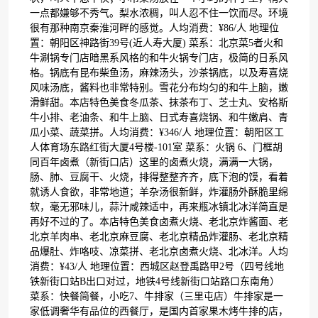
一点都嫌够不秀气。梨水浓稠，叫人忍不住一饮而尽。环境
很有那种南京秦淮河畔的感觉。人均消费：¥86/人 地理位
置：朝阳区神路街39号(近人寿大厦) 菜系：北京菜5者火和
牛涮锅专门店暗黑系风格的和牛火锅专门店，极简的日系风
格。锅底有昆布柴鱼汤，麻辣汤头，沙茶锅底，以及寿喜烧
风味汤底，酱料也非常特别。雪花分布均匀的和牛上脑，嫩
滑鲜甜。本店特色美食冬瓜茶、抹茶布丁、芝士丸、安格斯
牛小排、老油条、和牛上脑、日式寿喜烧锅、和牛嫩肩、青
瓜小菜、蔬菜拼。人均消费：¥346/人 地理位置：朝阳区工
人体育场东路红街大厦4号楼-101室 菜系：火锅 6、门框胡
同百年卤煮（新街口店）这里的卤煮火烧，满满一大锅，
肠、肺、豆腐干、火烧，排得整整齐齐，底下泡的馍，看着
就诱人食欲，非常地道；羊杂汤很新鲜，炸灌肠外酥脆里绵
软，毫无邪味儿，蒜汁咸辣适中，再来瓶冰镇北冰洋简直是
再好不过的了。本店特色美食卤煮火烧、老北京炸酱面、老
北京羊肉串、老北京麻豆腐、老北京精品炸灌肠、老北京精
品爆肚、炸咯吱、凉菜拼、老北京卤煮火烧、北冰洋。人均
消费：¥43/人 地理位置：西城区赵登禹路甲2号（四号线地
铁新街口站B出口对过，地铁4号线新街口站路口东南角）
菜系：快餐简餐，小吃7、牛排家（三里屯店）牛排家是一
家低调奢华有品位的西餐厅，是国内首家果木烤牛排的店，